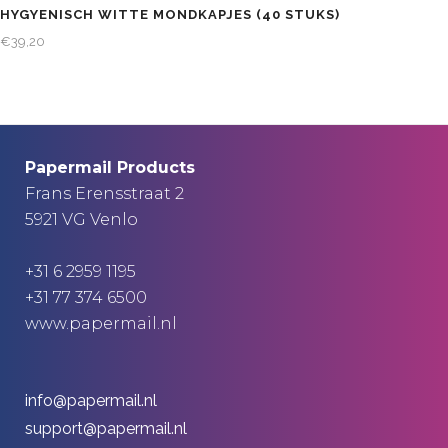
HYGYENISCH WITTE MONDKAPJES (40 STUKS)
€
39,20
Papermail Products
Frans Erensstraat 2
5921 VG Venlo
+31 6 2959 1195
+31 77 374 6500
www.papermail.nl
info@papermail.nl
support@papermail.nl